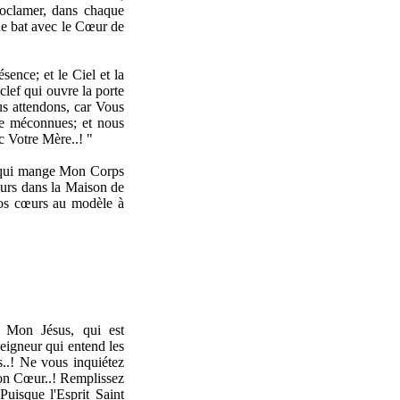
roclamer, dans chaque
ue bat avec le Cœur de
sence; et le Ciel et la
clef qui ouvre la porte
us attendons, car Vous
re méconnues; et nous
c Votre Mère..! "
i qui mange Mon Corps
ours dans la Maison de
vos cœurs au modèle à
 Mon Jésus, qui est
eigneur qui entend les
rs..! Ne vous inquiétez
Mon Cœur..! Remplissez
Puisque l'Esprit Saint