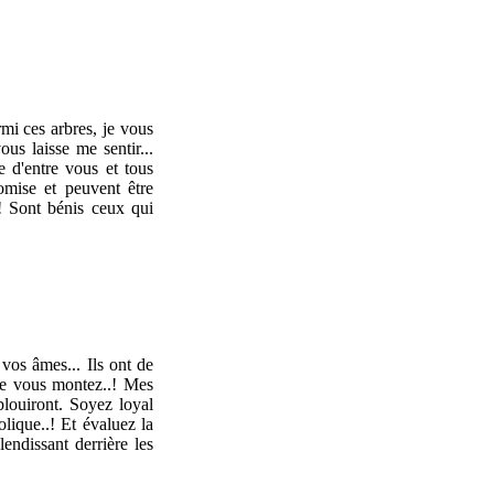
mi ces arbres, je vous
ous laisse me sentir...
e d'entre vous et tous
omise et peuvent être
! Sont bénis ceux qui
 vos âmes... Ils ont de
lle vous montez..! Mes
louiront. Soyez loyal
lique..! Et évaluez la
lendissant derrière les