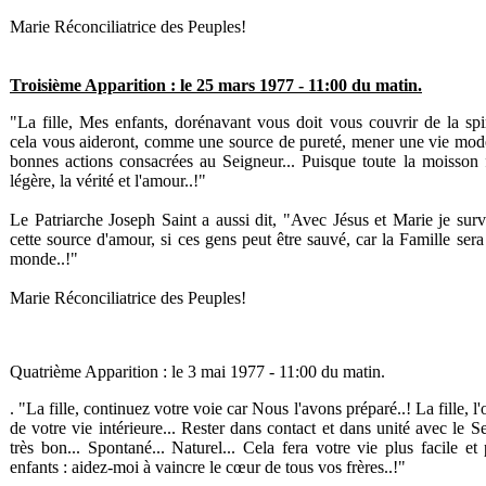
Marie Réconciliatrice des Peuples!
Troisième Apparition : le 25 mars 1977 - 11:00 du matin.
"La fille, Mes enfants, dorénavant vous doit vous couvrir de la spiri
cela vous aideront, comme une source de pureté, mener une vie modè
bonnes actions consacrées au Seigneur... Puisque toute la moisson
légère, la vérité et l'amour..!"
Le Patriarche Joseph Saint a aussi dit, "Avec Jésus et Marie je surve
cette source d'amour, si ces gens peut être sauvé, car la Famille ser
monde..!"
Marie Réconciliatrice des Peuples!
Quatrième Apparition : le 3 mai 1977 - 11:00 du matin.
. "La fille, continuez votre voie car Nous l'avons préparé..! La fille, l
de votre vie intérieure... Rester dans contact et dans unité avec le Se
très bon... Spontané... Naturel... Cela fera votre vie plus facile et 
enfants : aidez-moi à vaincre le cœur de tous vos frères..!"