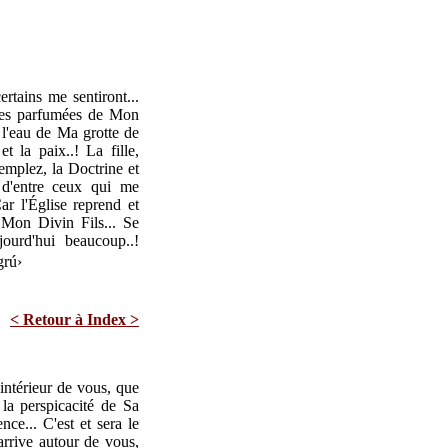
rtains me sentiront...
roses parfumées de Mon
 l'eau de Ma grotte de
et la paix..! La fille,
emplez, la Doctrine et
 d'entre ceux qui me
ar l'Église reprend et
 Mon Divin Fils... Se
ourd'hui beaucoup..!
rú›
< Retour à Index >
'intérieur de vous, que
la perspicacité de Sa
nce... C'est et sera le
arrive autour de vous,