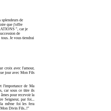
s splendeurs de
oire que j'offre
IONS ", car je
 succession de
tous. Je vous tiendrai
ur croix avec l'amour,
aque jour avec Mon Fils
 et l'importance de Ma
 car sous ce titre ils
s âmes pour recevoir la
re Seigneur, par foi...
 la même foi les fera
 Mon Divin Fils..!"