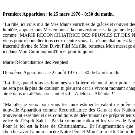
Première Apparition : le 25 mars 1976 - 8:30 du matin.
"La fille, ici vous m'a de Mes Mains enrichies de grâces et couvert de
lumière, appeler tous Mes enfants à la conversion; c'est la graine de gl
comme" MARIE
RECONCILIATRICE DES PEUPLES ET DES NAT
viens pour réconcilier tous ceux d'entre vous. La réconciliation est la
fraternité divine de Mon Divin Fils! Ma fille, remettez Mon message à 
ici dans Mon Cœur aujourd'hui et pour toujours!"
Marie Réconciliatrice des Peuples!
Deuxième Apparition : le 22 août 1976 - 1:30 de l'après-midi.
"La fille, quand tous les hommes sur la terre viennent pour porter le
ne sera pas là plus de douleur, ni pleurant car ils vivront montant ch
aimé dans un alléluia constant et vif... Alléluia... Alléluia..!"
"Ma fille, je veux pour vous les faire estimer le valant de prière
nouvelle Apparition comme Réconciliatrice des Gens et des Nations,
trouveront essentiel et des conditions de déterminant de préparer leur
grâce de l'Esprit Saint... Par la communication et les visites de Not
Pour la foi est la base de Christianisme... Et l'augmentation que
chercher avec l'amour sincère Notre Père et Mon Cœur et le Cœur de