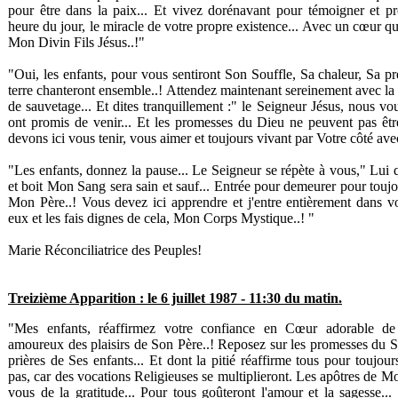
pour être dans la paix... Et vivez dorénavant pour témoigner et p
heure du jour, le miracle de votre propre existence... Avec un cœur q
Mon Divin Fils Jésus..!"
"Oui, les enfants, pour vous sentiront Son Souffle, Sa chaleur, Sa pré
terre chanteront ensemble..! Attendez maintenant sereinement avec la 
de sauvetage... Et dites tranquillement :" le Seigneur Jésus, nous vo
ont promis de venir... Et les promesses du Dieu ne peuvent pas êt
devons ici vous tenir, vous aimer et toujours vivant par Votre côté ave
"Les enfants, donnez la pause... Le Seigneur se répète à vous," Lu
et boit Mon Sang sera sain et sauf... Entrée pour demeurer pour touj
Mon Père..! Vous devez ici apprendre et j'entre entièrement dans 
eux et les fais dignes de cela, Mon Corps Mystique..! "
Marie Réconciliatrice des Peuples!
Treizième Apparition : le 6 juillet 1987 - 11:30 du matin.
"Mes enfants, réaffirmez votre confiance en Cœur adorable de
amoureux des plaisirs de Son Père..! Reposez sur les promesses du S
prières de Ses enfants... Et dont la pitié réaffirme tous pour toujou
pas, car des vocations Religieuses se multiplieront. Les apôtres de 
vous de la gratitude... Pour tous goûteront l'amour et la sagesse... 