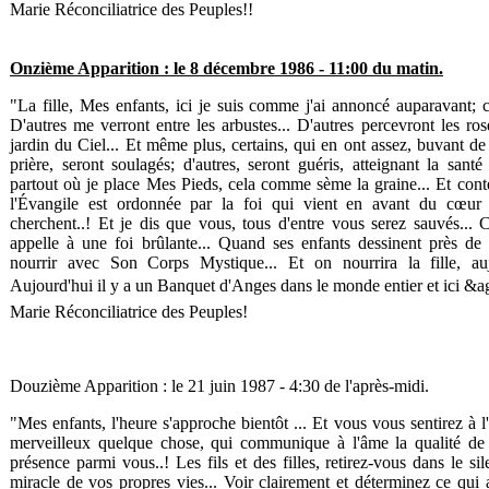
Marie Réconciliatrice des Peuples!!
Onzième Apparition : le 8 décembre 1986 - 11:00 du matin.
"La fille, Mes enfants, ici je suis comme j'ai annoncé auparavant; ce
D'autres me verront entre les arbustes... D'autres percevront les 
jardin du Ciel... Et même plus, certains, qui en ont assez, buvant de
prière, seront soulagés; d'autres, seront guéris, atteignant la santé 
partout où je place Mes Pieds, cela comme sème la graine... Et cont
l'Évangile est ordonnée par la foi qui vient en avant du cœur
cherchent..! Et je dis que vous, tous d'entre vous serez sauvés... C
appelle à une foi brûlante... Quand ses enfants dessinent près de
nourrir avec Son Corps Mystique... Et on nourrira la fille, auj
Aujourd'hui il y a un Banquet d'Anges dans le monde entier et ici &ag
Marie Réconciliatrice des Peuples!
Douzième Apparition : le 21 juin 1987 - 4:30 de l'après-midi.
"Mes enfants, l'heure s'approche bientôt ... Et vous vous sentirez à l
merveilleux quelque chose, qui communique à l'âme la qualité de 
présence parmi vous..! Les fils et des filles, retirez-vous dans le sile
miracle de vos propres vies... Voir clairement et déterminez ce qui 