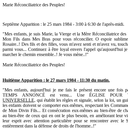
Marie Réconciliatrice des Peuples!
Septième Apparition : le 25 mars 1984 - 3:00 à 6:30 de l'après-midi.
"Mes enfants, je suis Marie, la Vierge et la Mère Réconciliatrice des
Mon Fils dans Mes Bras pour vous réconcilier. O espoir sublime 
Rosaire..! Des fils et des filles, vous m'avez senti et m'avez vu, touch
parmi vous... Continuez à être loyal envers l'appel qu'aujourd'hui je 
marcher le chemin ensemble..! Je vous mène..!"
Marie Réconciliatrice des Peuples!
Huitième Apparition : le 27 mars 1984 - 11:30 du matin.
"Mes enfants, aujourd'hui je me fais le présent encore une foi
TEMPS ANNONCÉ est venu... Une ÉGLISE POUR T
UNIVERSELLE,
qui établit les règles et signale, selon la loi, un
les enfants doivent se comporter eux-mêmes, respectant les Command
de Mon Divin Fils... Et consécration eux-mêmes au bien-être de cha
au bien-être de ceux qui en ont le plus besoin
, en améliorant leur vi
leur esprit avec attention particulière pour se rencontrer avec le S
entièrement dans la défense de droits de l'homme..!"