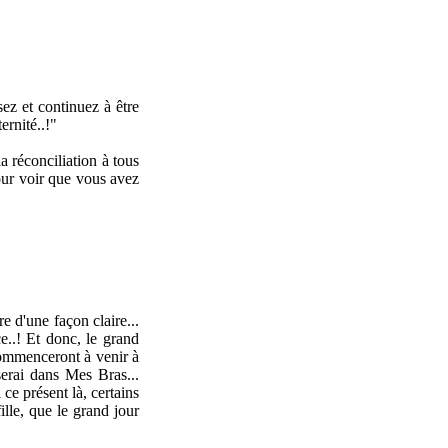
sez et continuez à être
ernité..!"
 réconciliation à tous
pour voir que vous avez
e d'une façon claire...
..! Et donc, le grand
commenceront à venir à
serai dans Mes Bras...
ce présent là, certains
ille, que le grand jour