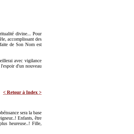
tualité divine... Pour
le, accomplissant des
 faite de Son Nom est
illerai avec vigilance
a l'espoir d'un nouveau
< Retour à Index >
'obéissance sera la base
igneur..! Enfants, être
plus heureuse..! Fille,