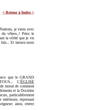
< Retour à Index >
 Nations, je viens avec
du vôtres..! Priez le
ant la vérité que je vis
fais... Et laissez-nous
s parce que le GRAND
OUS... L
'ÉGLISE
 guide moral de comment
ements et la Doctrine
cun, particulièrement
e intérieure, reprenant
eigneur; ainsi, entrez