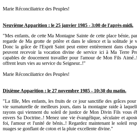
Marie Réconciliatrice des Peuples!
Neuvième Apparition : le 25 janvier 1985 - 3:00 de l'après-midi.
"Mes enfants, de cette Ma Montagne Sainte de cette place bénie, par
regarde de Ma grotte de prière et dans le silence et la solitude je v
Donc la grâce de l'Esprit Saint peut entrer entièrement dans chaqu
peuvent recevoir la vocation divine de service ici à Ma Terre Pr
capables de doucement travailler pour l'amour de Mon Fils Aimé..
offrent leurs vies au service du Seigneur..!"
Marie Réconciliatrice des Peuples!
Dixième Apparition : le 27 novembre 1985 - 10:30 du matin.
"La fille, Mes enfants, les fruits de ce jour sanctifie des grâces pour
vie surnaturelle de meilleurs jours, dans la montagne raide à laque
rayons qui viennent du soleil de justice de Mon Divin Fils vous éb
envers Sa Doctrine..! Menez une vie évangélique, séculaire et aposto
foi, l'amour et l'unité de bénis..! Regardez maintenant le soleil resp
nuages se gonflant de coton et la pluie excellente divine."