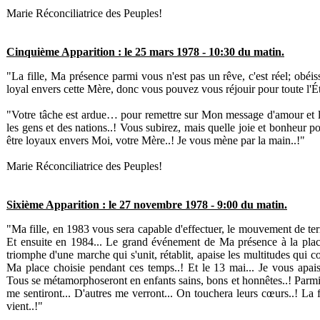
Marie Réconciliatrice des Peuples!
Cinquième Apparition : le 25 mars 1978 - 10:30 du matin.
"La fille, Ma présence parmi vous n'est pas un rêve, c'est réel; obéis
loyal envers cette Mère, donc vous pouvez vous réjouir pour toute l'Ét
"Votre tâche est ardue… pour remettre sur Mon message d'amour et la
les gens et des nations..! Vous subirez, mais quelle joie et bonheur 
être loyaux envers Moi, votre Mère..! Je vous mène par la main..!"
Marie Réconciliatrice des Peuples!
Sixième Apparition : le 27 novembre 1978 - 9:00 du matin.
"Ma fille, en 1983 vous sera capable d'effectuer, le mouvement de terr
Et ensuite en 1984... Le grand événement de Ma présence à la place
triomphe d'une marche qui s'unit, rétablit,
apaise les multitudes qui 
Ma place choisie pendant ces temps..! Et le 13 mai... Je vous apai
Tous se métamorphoseront en enfants sains, bons et honnêtes..! Parmi 
me sentiront... D'autres me verront... On touchera leurs cœurs..! La f
vient..!"