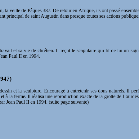
an, la veille de Pâques 387. De retour en Afrique, ils ont passé ensemb
stant principal de saint Augustin dans presque toutes ses actions publique
vail et sa vie de chrétien. Il reçut le scapulaire qui fit de lui un sig
 Jean Paul II en 1994.
1947)
 dessin et la sculpture. Encouragé à entretenir ses dons naturels, il per
ne et à la ferme. Il réalisa une reproduction exacte de la grotte de Lou
par Jean Paul II en 1994. (suite page suivante)