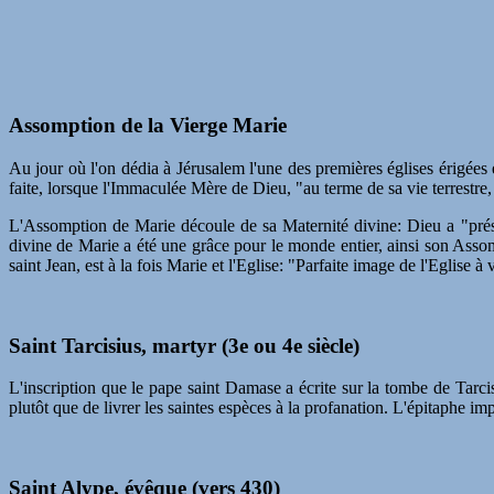
Assomption de la Vierge Marie
Au jour où l'on dédia à Jérusalem l'une des premières églises érigées 
faite, lorsque l'Immaculée Mère de Dieu, "au terme de sa vie terrestre, 
L'Assomption de Marie découle de sa Maternité divine: Dieu a "prés
divine de Marie a été une grâce pour le monde entier, ainsi son Asso
saint Jean, est à la fois Marie et l'Eglise: "Parfaite image de l'Eglise
Saint Tarcisius, martyr (3e ou 4e siècle)
L'inscription que le pape saint Damase a écrite sur la tombe de Tarcis
plutôt que de livrer les saintes espèces à la profanation. L'épitaphe imp
Saint Alype, évêque (vers 430)