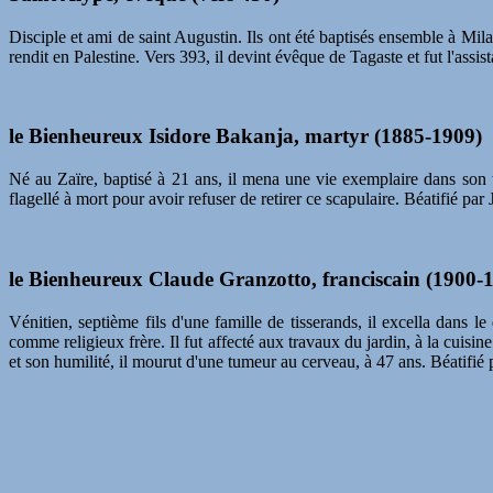
Disciple et ami de saint Augustin. Ils ont été baptisés ensemble à Mil
rendit en Palestine. Vers 393, il devint évêque de Tagaste et fut l'assi
le Bienheureux Isidore Bakanja, martyr (1885-1909)
Né au Zaïre, baptisé à 21 ans, il mena une vie exemplaire dans son tra
flagellé à mort pour avoir refuser de retirer ce scapulaire. Béatifié par
le Bienheureux Claude Granzotto, franciscain (1900-
Vénitien, septième fils d'une famille de tisserands, il excella dans le
comme religieux frère. Il fut affecté aux travaux du jardin, à la cuisi
et son humilité, il mourut d'une tumeur au cerveau, à 47 ans. Béatifié 