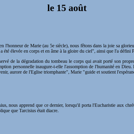
le
15 août
en l'honneur de Marie (au 5e siècle), nous fêtons dans la joie sa glori
a été élevée en corps et en âme à la gloire du ciel", ainsi que l'a défini
ervé de la dégradation du tombeau le corps qui avait porté son propre
mption personnelle inaugure-t-elle l'assomption de l'humanité en Dieu.
 à venir, aurore de l'Eglise triomphante", Marie "guide et soutient l'esp
ius, nous apprend que ce dernier, lorsqu'il porta l'Eucharistie aux chrét
lique que Tarcisius était diacre.