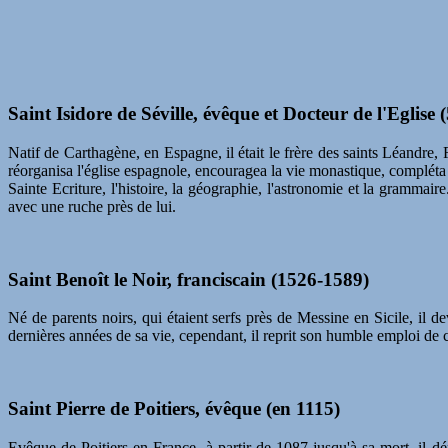
Saint Isidore de Séville, évêque et Docteur de l'Eglise 
Natif de Carthagène, en Espagne, il était le frère des saints Léandre, 
réorganisa l'église espagnole, encouragea la vie monastique, compléta 
Sainte Ecriture, l'histoire, la géographie, l'astronomie et la grammai
avec une ruche près de lui.
Saint Benoît le Noir, franciscain (1526-1589)
Né de parents noirs, qui étaient serfs près de Messine en Sicile, il d
dernières années de sa vie, cependant, il reprit son humble emploi de 
Saint Pierre de Poitiers, évêque (en 1115)
Evêque de Poitiers en France, à partir de 1087 jusqu'à sa mort, il d