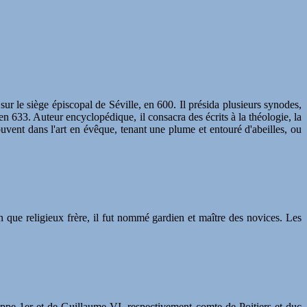
sur le siège épiscopal de Séville, en 600. Il présida plusieurs synodes,
n 633. Auteur encyclopédique, il consacra des écrits à la théologie, la
ouvent dans l'art en évêque, tenant une plume et entouré d'abeilles, ou
en que religieux frère, il fut nommé gardien et maître des novices. Les
lippe 1er et de Guillaume VI, respectivement comte de Poitiers et duc