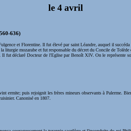
le 4 avril
(560-636)
Fulgence et Florentine. Il fut élevé par saint Léandre, auquel il succéda 
la liturgie mozarabe et fut responsable du décret du Concile de Tolède e
re. Il fut déclaré Docteur de l'Eglise par Benoît XIV. On le représente s
evint ermite; puis rejoignit les frères mineurs observants à Palerme. Bi
cuisinier. Canonisé en 1807.
énonça courageusement la tyrannie sacrilège et l'inconduite du roi Phi