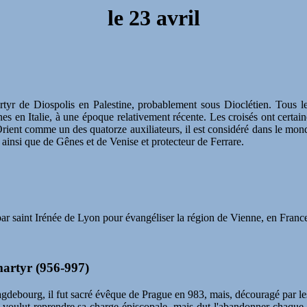
le 23 avril
rtyr de Diospolis en Palestine, probablement sous Dioclétien. Tous l
ines en Italie, à une époque relativement récente. Les croisés ont cer
n Orient comme un des quatorze auxiliateurs, il est considéré dans le m
 ainsi que de Gênes et de Venise et protecteur de Ferrare.
par saint Irénée de Lyon pour évangéliser la région de Vienne, en France.
martyr (956-997)
ebourg, il fut sacré évêque de Prague en 983, mais, découragé par les 
 il voulut reprendre sa charge épiscopale, mais dut l'abandonner chaqu