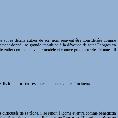
es autres détails autour de son nom peuvent être considérées comme
tainement donné une grande impulsion à la dévotion de saint Georges en
onde entier comme chevalier modèle et comme protecteur des femmes. Il
 Ils furent martyrisés après un apostolat très fructueux.
difficultés de sa tâche, il se rendit à Rome et entra comme bénédictin
e fois. Ses prédications en Pologne, en Prusse, en Hongrie et même en