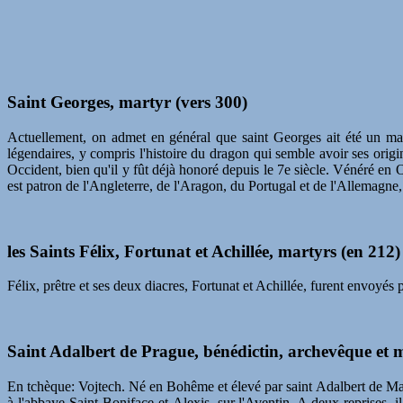
Saint Georges, martyr (vers 300)
Actuellement, on admet en général que saint Georges ait été un ma
légendaires, y compris l'histoire du dragon qui semble avoir ses orig
Occident, bien qu'il y fût déjà honoré depuis le 7e siècle. Vénéré e
est patron de l'Angleterre, de l'Aragon, du Portugal et de l'Allemagne,
les Saints Félix, Fortunat et Achillée, martyrs (en 212)
Félix, prêtre et ses deux diacres, Fortunat et Achillée, furent envoyés 
Saint Adalbert de Prague, bénédictin, archevêque et 
En tchèque: Vojtech. Né en Bohême et élevé par saint Adalbert de Magd
à l'abbaye Saint-Boniface-et-Alexis, sur l'Aventin. A deux reprises,