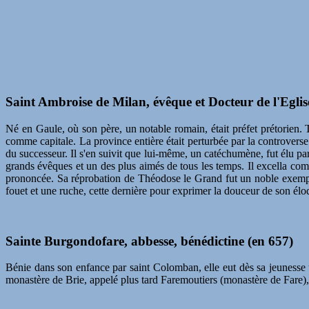
Saint Ambroise de Milan, évêque et Docteur de l'Eglis
Né en Gaule, où son père, un notable romain, était préfet prétorien.
comme capitale. La province entière était perturbée par la controverse 
du successeur. Il s'en suivit que lui-même, un catéchumène, fut élu pa
grands évêques et un des plus aimés de tous les temps. Il excella co
prononcée. Sa réprobation de Théodose le Grand fut un noble exemple 
fouet et une ruche, cette dernière pour exprimer la douceur de son élo
Sainte Burgondofare, abbesse, bénédictine (en 657)
Bénie dans son enfance par saint Colomban, elle eut dès sa jeunesse u
monastère de Brie, appelé plus tard Faremoutiers (monastère de Fare),