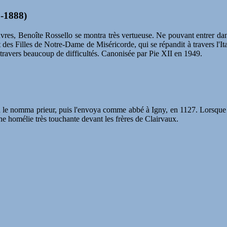
1-1888)
vres, Benoîte Rossello se montra très vertueuse. Ne pouvant entrer dans 
itut des Filles de Notre-Dame de Miséricorde, qui se répandit à travers l'
à travers beaucoup de difficultés. Canonisée par Pie XII en 1949.
d le nomma prieur, puis l'envoya comme abbé à Igny, en 1127. Lorsque
 homélie très touchante devant les frères de Clairvaux.