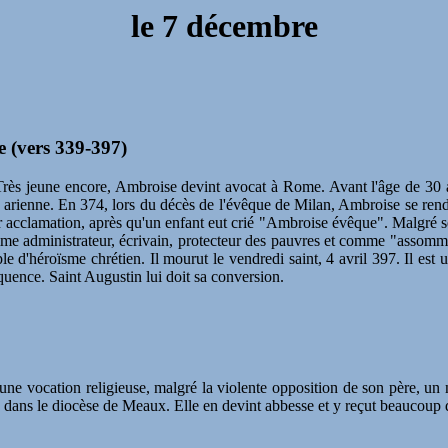
le 7 décembre
e (vers 339-397)
 Très jeune encore, Ambroise devint avocat à Rome. Avant l'âge de 30 
arienne. En 374, lors du décès de l'évêque de Milan, Ambroise se rendit 
r acclamation, après qu'un enfant eut crié "Ambroise évêque". Malgré ses 
mme administrateur, écrivain, protecteur des pauvres et comme "assommoi
d'héroïsme chrétien. Il mourut le vendredi saint, 4 avril 397. Il est u
quence. Saint Augustin lui doit sa conversion.
ne vocation religieuse, malgré la violente opposition de son père, un n
 dans le diocèse de Meaux. Elle en devint abbesse et y reçut beaucoup d