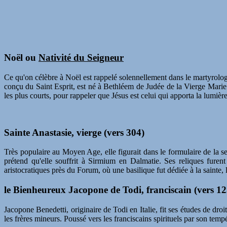
Noël ou
Nativité du Seigneur
Ce qu'on célèbre à Noël est rappelé solennellement dans le martyrologe
conçu du Saint Esprit, est né à Bethléem de Judée de la Vierge Mari
les plus courts, pour rappeler que Jésus est celui qui apporta la lumiè
Sainte Anastasie, vierge (vers 304)
Très populaire au Moyen Age, elle figurait dans le formulaire de la 
prétend qu'elle souffrit à Sirmium en Dalmatie. Ses reliques furent
aristocratiques près du Forum, où une basilique fut dédiée à la sainte,
le Bienheureux Jacopone de Todi, franciscain (vers 1
Jacopone Benedetti, originaire de Todi en Italie, fit ses études de dro
les frères mineurs. Poussé vers les franciscains spirituels par son te