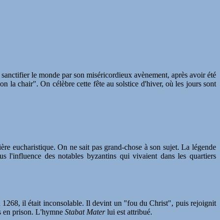
t sanctifier le monde par son miséricordieux avènement, après avoir été
on la chair". On célèbre cette fête au solstice d'hiver, où les jours sont
ère eucharistique. On ne sait pas grand-chose à son sujet. La légende
s l'influence des notables byzantins qui vivaient dans les quartiers
268, il était inconsolable. Il devint un "fou du Christ", puis rejoignit
mis en prison. L'hymne
Stabat Mater
lui est attribué.