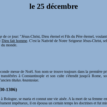
le 25 décembre
 de ce jour: "Jésus-Christ, Dieu éternel et Fils du Père éternel, voulan
e:
Dieu fait homme
. C'est la Nativité de Notre Seigneur Jésus-Christ, sel
re du monde.
seconde messe de Noël. Son nom se trouve toujours dans la première pri
 transférées à Constantinople et son culte s'étendit jusqu'à Rome, sou
 l'ancien
titulus Anastasiae.
230-1306)
it à Bologne, se maria et connut une vie aisée. A la mort de sa femme en 1
mpérament impétueux, il en épousa un certain temps les doctrines et fut 