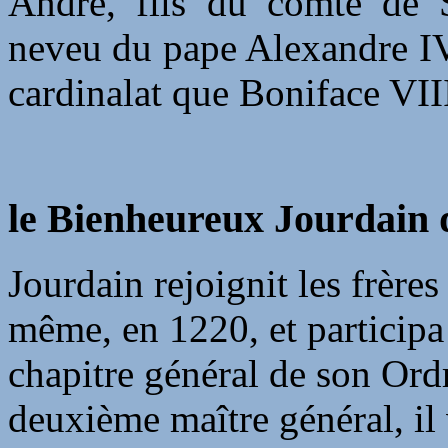
André, fils du comte de S
neveu du pape Alexandre IV. 
cardinalat que Boniface VIII 
le Bienheureux Jourdain 
Jourdain rejoignit les frèr
même, en 1220, et particip
chapitre général de son Ord
deuxième maître général, il 