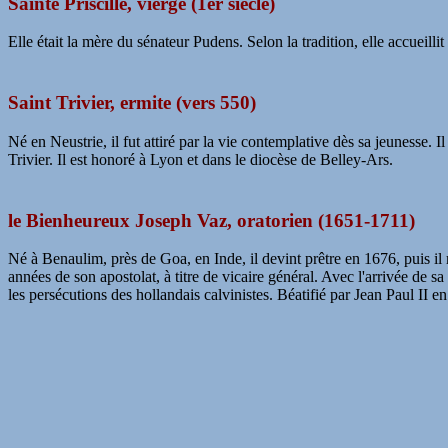
Sainte Priscille, vierge (1er siècle)
Elle était la mère du sénateur Pudens. Selon la tradition, elle accueilli
Saint Trivier, ermite (vers 550)
Né en Neustrie, il fut attiré par la vie contemplative dès sa jeunesse
Trivier. Il est honoré à Lyon et dans le diocèse de Belley-Ars.
le Bienheureux Joseph Vaz, oratorien (1651-1711)
Né à Benaulim, près de Goa, en Inde, il devint prêtre en 1676, puis il r
années de son apostolat, à titre de vicaire général. Avec l'arrivée de sa
les persécutions des hollandais calvinistes. Béatifié par Jean Paul II e