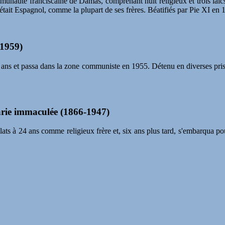
mmunauté franciscaine de Damas, comprenant huit religieux et trois laïcs
ait Espagnol, comme la plupart de ses frères. Béatifiés par Pie XI en 
-1959)
 ans et passa dans la zone communiste en 1955. Détenu en diverses priso
arie immaculée (1866-1947)
Oblats à 24 ans comme religieux frère et, six ans plus tard, s'embarqua p