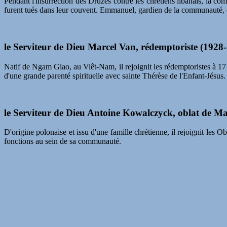
Pendant l'insurrection des Druzes contre les chrétiens libanais, la co
furent tués dans leur couvent. Emmanuel, gardien de la communauté, ét
le Serviteur de Dieu Marcel Van, rédemptoriste (1928
Natif de Ngam Giao, au Viêt-Nam, il rejoignit les rédemptoristes à 17
d'une grande parenté spirituelle avec sainte Thérèse de l'Enfant-Jésus.
le Serviteur de Dieu Antoine Kowalczyck, oblat de M
D'origine polonaise et issu d'une famille chrétienne, il rejoignit les 
fonctions au sein de sa communauté.