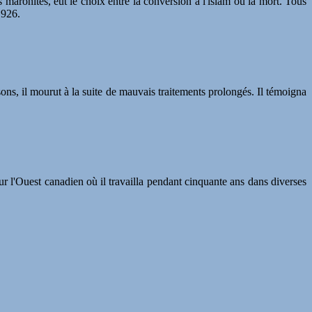
 maronites, eut le choix entre la conversion à l'islam ou la mort. Tous
1926.
ns, il mourut à la suite de mauvais traitements prolongés. Il témoigna
our l'Ouest canadien où il travailla pendant cinquante ans dans diverses