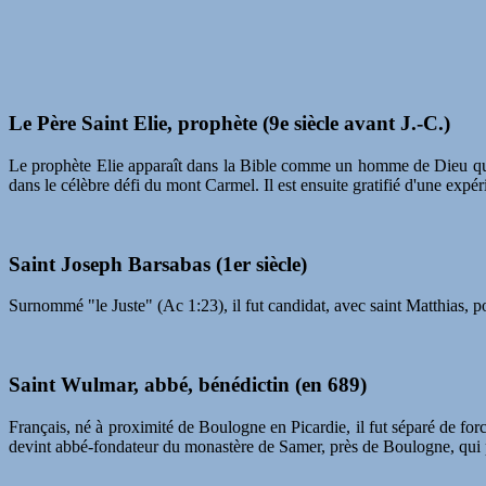
Le Père Saint Elie, prophète (9e siècle avant J.-C.)
Le prophète Elie apparaît dans la Bible comme un homme de Dieu qui se
dans le célèbre défi du mont Carmel. Il est ensuite gratifié d'une exp
Saint Joseph Barsabas (1er siècle)
Surnommé "le Juste" (Ac 1:23), il fut candidat, avec saint Matthias, p
Saint Wulmar, abbé, bénédictin (en 689)
Français, né à proximité de Boulogne en Picardie, il fut séparé de fo
devint abbé-fondateur du monastère de Samer, près de Boulogne, qui p