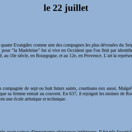
le
22 juillet
quatre Evangiles comme une des compagnes les plus dévouées du Seigneur
n pour "la Madeleine" fut si vive en Occident que l'on finit par identif
é, au 10e siècle, en Bourgogne, et au 12e, en Provence. L'art la représe
en compagnie de sept ou huit futurs saints, courtisans eux aussi. Malgr
que sa femme entrait au couvent. En 637, il rejoignit les moines de Ro
nt une école artistique et technique.
près avoir vaincu d'importantes résistances intérieures. Il fut très favoris