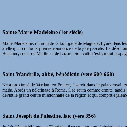
Sainte Marie-Madeleine (1er siècle)
Marie-Madeleine, du nom de la bourgade de Magdala, figure dans les 
à elle qu'il confia la première annonce de la joie pascale. La dévotio
Béthanie, soeur de Marthe et de Lazare. Son culte s'est surtout propag
Saint Wandrille, abbé, bénédictin (vers 600-668)
Né à proximité de Verdun, en France, il servit dans le palais royal, 
maria. Après un pèlerinage à Rome, il se retira comme ermite, tandis 
devint le grand centre missionnaire de la région et qui comprit égaleme
Saint Joseph de Palestine, laïc (vers 356)
Juif de l'école biblique de Tibériade, il se convertit au christianisme a