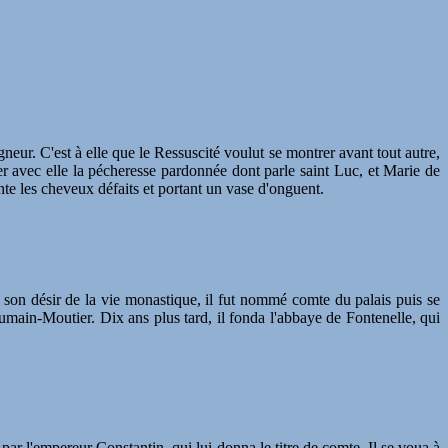
. C'est à elle que le Ressuscité voulut se montrer avant tout autre,
ier avec elle la pécheresse pardonnée dont parle saint Luc, et Marie de
nte les cheveux défaits et portant un vase d'onguent.
é son désir de la vie monastique, il fut nommé comte du palais puis se
umain-Moutier. Dix ans plus tard, il fonda l'abbaye de Fontenelle, qui
é par l'empereur Constantin, qui lui donna le titre de comte. Il se voua à