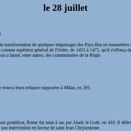
le
28 juillet
)
à la transformation de quelques béguinages des Pays-Bas en monastères 
 comme supérieur général de l'Ordre, de 1451 à 1471, qu'il s'efforça de
nous a laissé, entre autres, des commentaires de la Règle.
 trouva leurs reliques supposées à Milan, en 395.
son pontificat, Rome fut mise à sac par Alaric le Goth, en 410. Il défe
de son intervention en faveur de saint Jean Chrysostome.