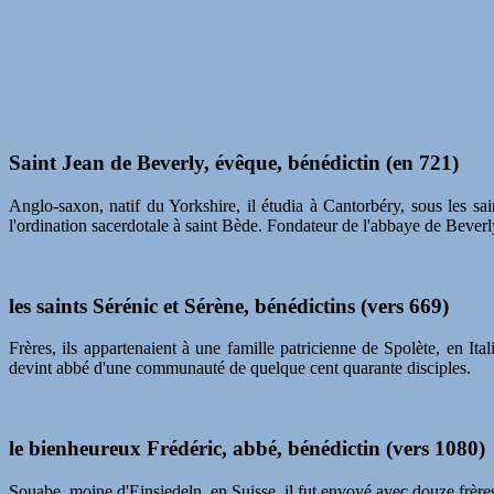
Saint Jean de Beverly, évêque, bénédictin (en 721)
Anglo-saxon, natif du Yorkshire, il étudia à Cantorbéry, sous les 
l'ordination sacerdotale à saint Bède. Fondateur de l'abbaye de Beverly, 
les saints Sérénic et Sérène, bénédictins (vers 669)
Frères, ils appartenaient à une famille patricienne de Spolète, en It
devint abbé d'une communauté de quelque cent quarante disciples.
le bienheureux Frédéric, abbé, bénédictin (vers 1080)
Souabe, moine d'Einsiedeln, en Suisse, il fut envoyé avec douze frère