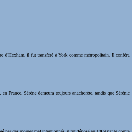
e d'Hexham, il fut transféré à York comme métropolitain. Il conféra
the, en France. Sérène demeura toujours anachorète, tandis que Sérénic
ié par des moines mal intentionnés, il fut déposé en 1069 par le comte