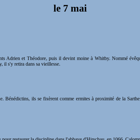
le
7 mai
saints Adrien et Théodore, puis il devint moine à Whitby. Nommé évêqu
il s'y retira dans sa vieillesse.
alie. Bénédictins, ils se fixèrent comme ermites à proximité de la Sar
s pour restaurer la discipline dans l'abbaye d'Hirschau, en 1066. Calomn