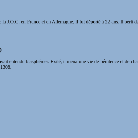
la J.O.C. en France et en Allemagne, il fut déporté à 22 ans. Il périt 
)
it entendu blasphémer. Exilé, il mena une vie de pénitence et de charité 
 1308.