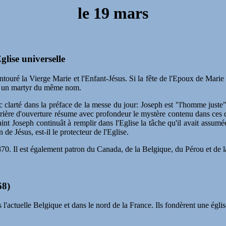
le 19 mars
lise universelle
touré la Vierge Marie et l'Enfant-Jésus. Si la fête de l'Epoux de Marie 
ars un martyr du même nom.
 clarté dans la préface de la messe du jour: Joseph est "l'homme juste" 
 prière d'ouverture résume avec profondeur le mystère contenu dans ces d
int Joseph continuât à remplir dans l'Eglise la tâche qu'il avait assum
de Jésus, est-il le protecteur de l'Eglise.
1870. Il est également patron du Canada, de la Belgique, du Pérou et de 
68)
l'actuelle Belgique et dans le nord de la France. Ils fondèrent une égli