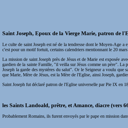
Saint Joseph, Epoux de la Vierge Marie, patron de l'Eg
Le culte de saint Joseph est né de la tendresse dont le Moyen-Age a en
c'est pour un motif fortuit, certains calendriers mentionnant le 20 m
La mission de saint Joseph près de Jésus et de Marie est exposée avec
gardien de la sainte Famille, "il veilla sur Jésus comme un père". La
Joseph la garde des mystères du salut". Or le Seigneur a voulu que sa
que Marie, Mère de Jésus, est la Mère de l'Eglise, ainsi Joseph, gardien 
Saint Joseph fut déclaré patron de l'Eglise universelle par Pie IX en 
les Saints Landoald, prêtre,
et Amance
, diacre (vers 6
Probablement Romains, ils furent envoyés par le pape en mission dans 