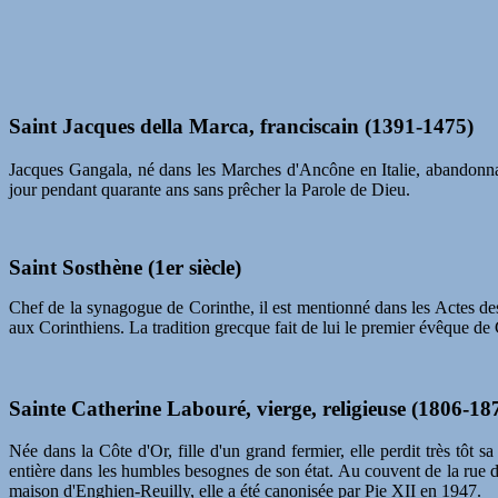
Saint Jacques della Marca, franciscain (1391-1475)
Jacques Gangala, né dans les Marches d'Ancône en Italie, abandonna s
jour pendant quarante ans sans prêcher la Parole de Dieu.
Saint Sosthène (1er siècle)
Chef de la synagogue de Corinthe, il est mentionné dans les Actes des
aux Corinthiens. La tradition grecque fait de lui le premier évêque d
Sainte Catherine Labouré, vierge, religieuse (1806-18
Née dans la Côte d'Or, fille d'un grand fermier, elle perdit très tôt s
entière dans les humbles besognes de son état. Au couvent de la rue d
maison d'Enghien-Reuilly, elle a été canonisée par Pie XII en 1947.