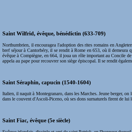
Saint Wilfrid, évêque, bénédictin (633-709)
Northumbrien, il encouragea l'adoption des rites romains en Angleterr
bref séjour à Cantorbéry, il se rendit à Rome en 653, où il demeura q
évêque à Compiègne, en 664, il joua un rôle important au Concile de W
appela au pape pour recouvrer son siège épiscopal. Il se rendit égalem
Saint Séraphin, capucin (1540-1604)
Italien, il naquit à Montegranaro, dans les Marches. Jeune berger, on le
dans le couvent d'Ascoli-Piceno, où ses dons surnaturels firent de lui l
Saint Fiac, évêque (5e siècle)
Evêque irlandais, disciple et ami de saint Patrick, en l'honneur duque