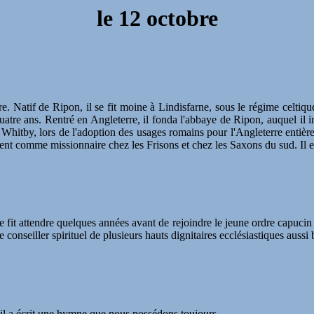
le
12 octobre
e. Natif de Ripon, il se fit moine à Lindisfarne, sous le régime celtiqu
uatre ans. Rentré en Angleterre, il fonda l'abbaye de Ripon, auquel il 
hitby, lors de l'adoption des usages romains pour l'Angleterre entière
ent comme missionnaire chez les Frisons et chez les Saxons du sud. Il e
 fit attendre quelques années avant de rejoindre le jeune ordre capucin c
e conseiller spirituel de plusieurs hauts dignitaires ecclésiastiques auss
l il a écrit une hymne que nous possédons toujours.