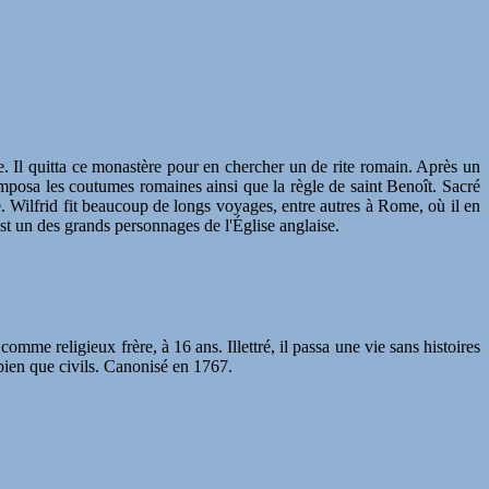
e. Il quitta ce monastère pour en chercher un de rite romain. Après un
imposa les coutumes romaines ainsi que la règle de saint Benoît. Sacré
. Wilfrid fit beaucoup de longs voyages, entre autres à Rome, où il en
st un des grands personnages de l'Église anglaise.
omme religieux frère, à 16 ans. Illettré, il passa une vie sans histoires
i bien que civils. Canonisé en 1767.