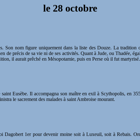
le
28 octobre
 Son nom figure uniquement dans la liste des Douze. La tradition oc
t rien de précis de sa vie ni de ses activités. Quant à Jude, ou Thadée, ég
adition, il aurait prêché en Mésopotamie, puis en Perse où il fut martyri
 de saint Eusèbe. Il accompagna son maître en exil à Scythopolis, en 3
inistra le sacrement des malades à saint Ambroise mourant.
du roi Dagobert 1er pour devenir moine soit à Luxeuil, soit à Rebais.