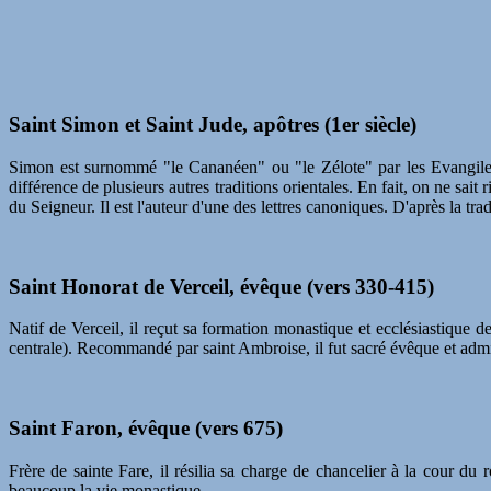
Saint Simon et Saint Jude, apôtres (1er siècle)
Simon est surnommé "le Cananéen" ou "le Zélote" par les Evangiles.
différence de plusieurs autres traditions orientales. En fait, on ne sai
du Seigneur. Il est l'auteur d'une des lettres canoniques. D'après la tr
Saint Honorat de Verceil, évêque (vers 330-415)
Natif de Verceil, il reçut sa formation monastique et ecclésiastique
centrale). Recommandé par saint Ambroise, il fut sacré évêque et adm
Saint Faron, évêque (vers 675)
Frère de sainte Fare, il résilia sa charge de chancelier à la cour 
beaucoup la vie monastique.