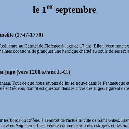
er
le
1
septembre
mélite (1747-1770)
edi entra au Carmel de Florence à l'âge de 17 ans. Elle y vécut une ex
maintes occasions de pratiquer une héroïque charité au cours de ses six
et juge (vers 1200 avant J.-C.)
Canaan. Tout ce que nous savons de lui se trouve dans la Pentateuque e
sué et Gédéon, dont il est question dans le Livre des Juges, figurent dan
 les bords du Rhône, à l'endroit de l'actuelle ville de Saint-Gilles. Et
ce et en Angleterre. Il est vénéré comme patron des estropiés et des boi