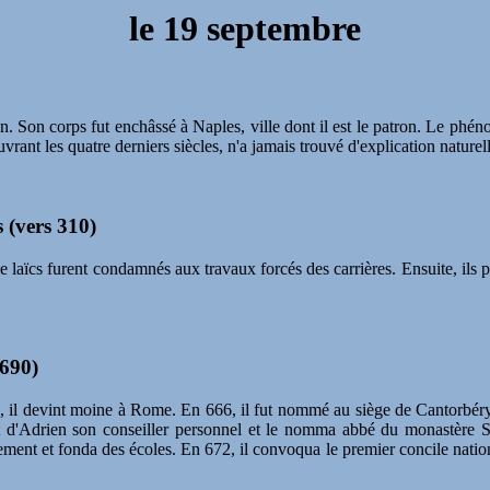
le
19 septembre
n. Son corps fut enchâssé à Naples, ville dont il est le patron. Le phén
rant les quatre derniers siècles, n'a jamais trouvé d'explication nature
s (vers 310)
e laïcs furent condamnés aux travaux forcés des carrières. Ensuite, ils 
-690)
es, il devint moine à Rome. En 666, il fut nommé au siège de Cantorbéry 
t d'Adrien son conseiller personnel et le nomma abbé du monastère Sai
nement et fonda des écoles. En 672, il convoqua le premier concile natio